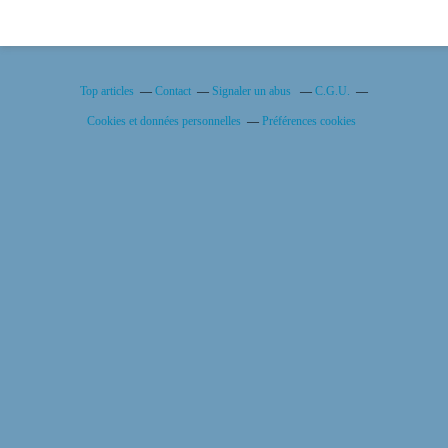
Top articles
Contact
Signaler un abus
C.G.U.
Cookies et données personnelles
Préférences cookies