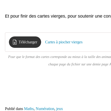
Et pour finir des cartes vierges, pour soutenir une con
Télécharger
Cartes à piocher vierges
Pour que le format des cartes corresponde au mieux à la taille des animau
chaque page du fichier sur une demie page 
Publié dans
Maths
,
Numération
,
jeux