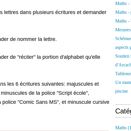
Maths - 
s lettres dans plusieurs écritures et demander
Maths -
Maths - 
Mesures 
Schémas 
der de nommer la lettre.
aspects 
Soutien 
er de "réciter" la portion d'alphabet qu'elle
d'Arcac
Tableau
Un manne
ans les 6 écritures suivantes: majuscules et
piscine
 minuscules de la police "Script école",
a police "Comic Sans MS", et minuscule cursive
Caté
Maths
(1