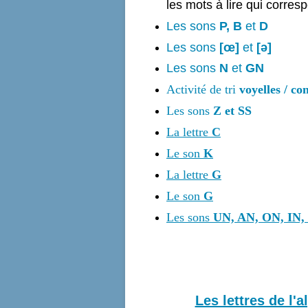
les mots à lire qui corres
Les sons
P, B
et
D
Les sons
[œ]
et
[
ə]
Les sons
N
et
GN
Activité de tri
voyelles / co
Les sons
Z et SS
La lettre
C
Le son
K
La lettre
G
Le son
G
Les sons
UN, AN, ON, IN, 
Les lettres de l'