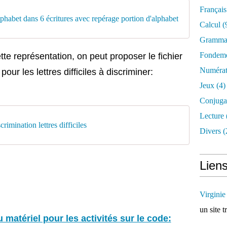
Français
alphabet dans 6 écritures avec repérage portion d'alphabet
Calcul
(
Gramma
Fondeme
ette représentation, on peut proposer le fichier
Numérat
our les lettres difficiles à discriminer:
Jeux
(4)
Conjuga
Lecture
scrimination lettres difficiles
Divers
(
Liens
Virginie
un site t
 matériel pour les activités sur le code: