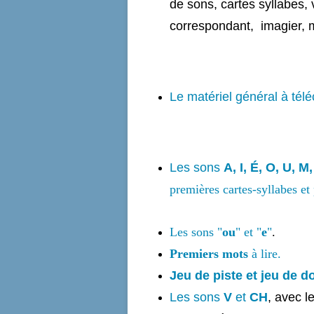
de sons, cartes syllabes,
correspondant, imagier, mo
Le matériel général à télé
Les sons
A, I, É, O, U, M,
premières cartes-syllabes et
Les sons "
ou
" et "
e
"
.
Premiers mots
à lire.
Jeu de piste et jeu de 
Les sons
V
et
CH
, avec l