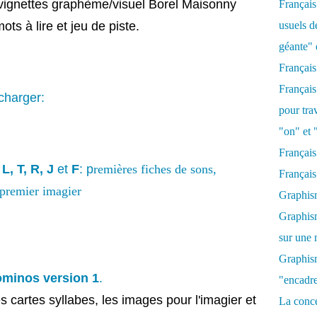
 vignettes graphème/visuel Borel Maisonny
Français
ts à lire et jeu de piste.
usuels d
géante" 
Françai
Français
charger:
pour tra
"on" et 
Français
 L, T, R, J
et
F
: p
remières fiches de sons,
Français
 premier imagier
Graphis
Graphism
sur une 
Graphism
dominos version 1
.
"encadrer
es cartes syllabes, les images pour l'imagier et
La conce