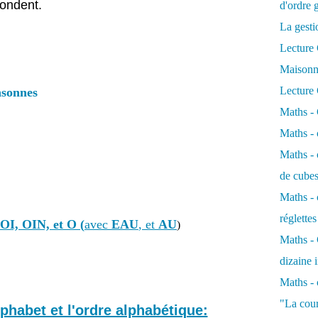
pondent.
d'ordre 
La gest
Lecture 
Maison
Lecture
nsonnes
Maths - 
Maths - 
Maths - 
de cubes
Maths - 
réglettes
OI, OIN, et O (
avec
EAU
, et
AU
)
Maths - 
dizaine 
Maths - 
"La cou
alphabet et l'ordre alphabétique: