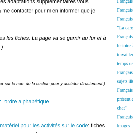
ines adaptations supplémentaires vous
Français
Français
 à me contacter pour m'en informer que je
Françai
"La caro
Français
es les fiches. La page va se garnir au fur et à
histoire
 )
travaill
temps us
Français
sujets il
er sur le nom de la section pour y accéder directement.)
Français
présent 
t l'ordre alphabétique
chat"
Français
atériel pour les activités sur le code
: fiches
images