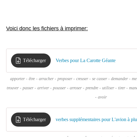
Voici donc les fichiers à imprimer:
Télécharger
Verbes pour La Carotte Géante
apporter - être - arracher - proposer - creuser - se casser - demander - met
trouver - passer - arriver - pousser - arroser - prendre - utiliser - tirer - man
- avoir
Télécharger
verbes supplémentaires pour L'avion à pl