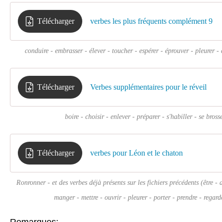
Télécharger
verbes les plus fréquents complément 9
conduire - embrasser - élever - toucher - espérer - éprouver - pleurer - 
Télécharger
Verbes supplémentaires pour le réveil
boire - choisir - enlever - préparer - s'habiller - se brosse
Télécharger
verbes pour Léon et le chaton
Ronronner - et des verbes déjà présents sur les fichiers précédents (être - 
manger - mettre - ouvrir - pleurer - porter - prendre - regarde