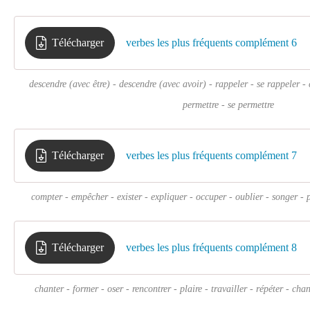
Télécharger
verbes les plus fréquents complément 6
descendre (avec être) - descendre (avec avoir) - rappeler - se rappeler - cr
permettre - se permettre
Télécharger
verbes les plus fréquents complément 7
compter - empêcher - exister - expliquer - occuper - oublier - songer - p
Télécharger
verbes les plus fréquents complément 8
chanter - former - oser - rencontrer - plaire - travailler - répéter - cha