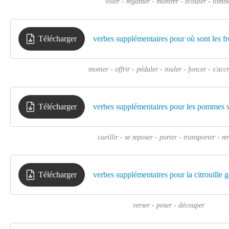
voler - regarder - montrer - écouter - tomb
Télécharger
verbes supplémentaires pour où sont les fr
monter - offrir - pédaler - rouler - foncer - s'acc
Télécharger
verbes supplémentaires pour les pommes 
cueillir - se reposer - porter - transporter - re
Télécharger
verbes supplémentaires pour la citrouille 
verser - poser - découper