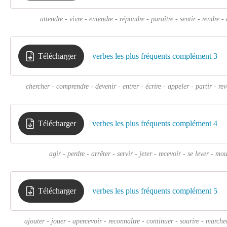
attendre - vivre - entendre - répondre - paraître - sentir - rendre - 
Télécharger
verbes les plus fréquents complément 3
chercher - comprendre - devenir - entrer - écrire - appeler - partir - r
Télécharger
verbes les plus fréquents complément 4
agir - perdre - arrêter - servir - jeter - recevoir - se lever - mou
Télécharger
verbes les plus fréquents complément 5
ajouter - jouer - apercevoir - reconnaître - continuer - sourire - marcher