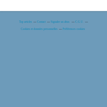
Top articles
Contact
Signaler un abus
C.G.U.
Cookies et données personnelles
Préférences cookies